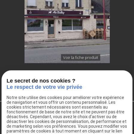
Voir la fiche produit
<
1
2
3
4
5
6
7
>
Le secret de nos cookies ?
Le respect de votre vie privée
Notre site utilise des cookies pour améliorer votre expérience
de navigation et vous offrir un contenu personnalisé. Les
cookies strictement nécessaires sont essentiels au
fonctionnement de base de notre site et ne peuvent pas être
désactivés. Cependant, vous avez le choix d'activer ou de
désactiver les cookies de personnalisation, de performance et
de marketing selon vos préférences. Vous pouvez modifier vos
paramètres de cookies à tout moment en cliquant sur le lien