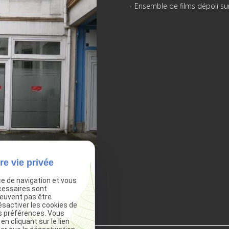
- Ensemble de films dépoli sur
re vie privée
ce de navigation et vous
cessaires sont
peuvent pas être
ésactiver les cookies de
s préférences. Vous
 cliquant sur le lien