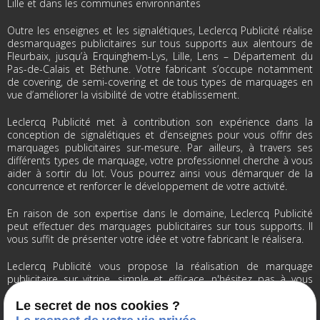
Lille et dans les communes environnantes
Outre les enseignes et les signalétiques, Leclercq Publicité réalise
desmarquages publicitaires sur tous supports aux alentours de
Fleurbaix, jusqu’à Erquinghem-Lys, Lille, Lens – Département du
Pas-de-Calais et Béthune. Votre fabricant s’occupe notamment
de covering, de semi-covering et de tous types de marquages en
vue d’améliorer la visibilité de votre établissement.
Leclercq Publicité met à contribution son expérience dans la
conception de signalétiques et d’enseignes pour vous offrir des
marquages publicitaires sur-mesure. Par ailleurs, à travers ses
différents types de marquage, votre professionnel cherche à vous
aider à sortir du lot. Vous pourrez ainsi vous démarquer de la
concurrence et renforcer le développement de votre activité.
En raison de son expertise dans le domaine, Leclercq Publicité
peut effectuer des marquages publicitaires sur tous supports. Il
vous suffit de présenter votre idée et votre fabricant le réalisera.
Leclercq Publicité vous propose la réalisation de marquage
publicitaire sur vitrine, simple et efficace, n'hésitez pas à vous
renseigner auprès de votre spécialiste du marquage publicitaire
près de Lille dans le Nord-Pas-de-Calais.
Le secret de nos cookies ?