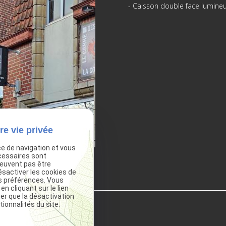
- Caisson double face lumine
re vie privée
ce de navigation et vous
cessaires sont
peuvent pas être
ésactiver les cookies de
s préférences. Vous
 cliquant sur le lien
ter que la désactivation
ionnalités du site.