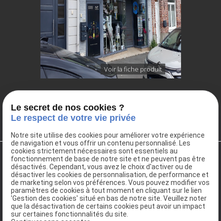
Voir la fiche produit
<
1
2
3
4
5
6
7
8
9
10
>
Le secret de nos cookies ?
Le respect de votre vie privée
Notre site utilise des cookies pour améliorer votre expérience
de navigation et vous offrir un contenu personnalisé. Les
cookies strictement nécessaires sont essentiels au
fonctionnement de base de notre site et ne peuvent pas être
désactivés. Cependant, vous avez le choix d'activer ou de
désactiver les cookies de personnalisation, de performance et
de marketing selon vos préférences. Vous pouvez modifier vos
paramètres de cookies à tout moment en cliquant sur le lien
'Gestion des cookies' situé en bas de notre site. Veuillez noter
que la désactivation de certains cookies peut avoir un impact
sur certaines fonctionnalités du site.