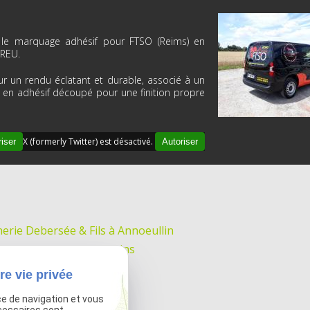
r le marquage adhésif pour FTSO (Reims) en
UBREU.
 un rendu éclatant et durable, associé à un
en adhésif découpé pour une finition propre
X (formerly Twitter) est désactivé.
iser
Autoriser
erie Debersée & Fils à Annoeullin
Scotland à Malo-les-Bains
 Nord à Lesquin
re vie privée
tières pour le Gaïa
ce de navigation et vous
sse-Notre-Dame !
cessaires sont