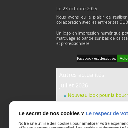
Le 23 octobre 2025
Nous avons eu le plaisir de réalise
collaboration avec les entreprises D
Un logo en impression numérique pour
marquage et bande sur bas de caisse 
et professionnelle.
Facebook est désactivé.
Autor
Autres actualités
juillet 2026
Nouveau look pour la bouch
Enseigne lumineuse pour O'
Logo intérieur pour Roxane
Le secret de nos cookies ?
Le respect de vot
Enseigne lumineuse à Armen
Notre site utilise des cookies pour améliorer votre expérien
Nouveau propriétaire à Lie
offrir un contenu personnalisé. Les cookies strictement né