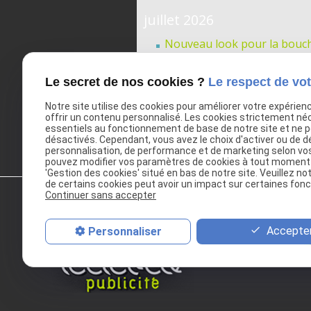
juillet 2026
Nouveau look pour la bouch
Enseigne lumineuse pour O'
Logo intérieur pour Roxane
Le secret de nos cookies ?
Le respect de vot
Enseigne lumineuse à Armen
Notre site utilise des cookies pour améliorer votre expérien
Nouveau propriétaire à Lie
offrir un contenu personnalisé. Les cookies strictement né
essentiels au fonctionnement de base de notre site et ne 
désactivés. Cependant, vous avez le choix d'activer ou de d
personnalisation, de performance et de marketing selon vo
pouvez modifier vos paramètres de cookies à tout moment en
'Gestion des cookies' situé en bas de notre site. Veuillez no
de certains cookies peut avoir un impact sur certaines fonct
Continuer sans accepter
Accepter
Personnaliser