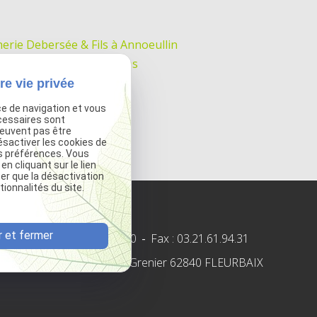
erie Debersée & Fils à Annoeullin
Scotland à Malo-les-Bains
 Nord à Lesquin
re vie privée
tières pour le Gaïa
ce de navigation et vous
sse-Notre-Dame !
cessaires sont
peuvent pas être
ésactiver les cookies de
s préférences. Vous
 cliquant sur le lien
ter que la désactivation
ionnalités du site.
 et fermer
Tel :
03 21 61 94 30
-
Fax : 03.21.61.94.31
6, rue de la Chapelle Grenier
62840 FLEURBAIX